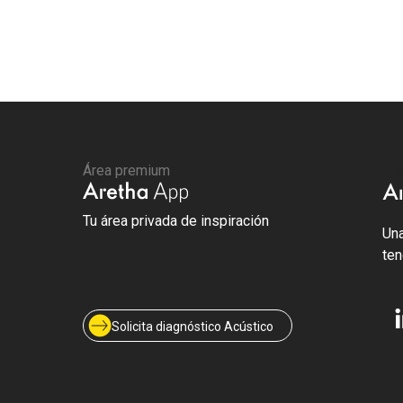
Área premium
Are
Tu área privada de inspiración
Una
ten
Solicita diagnóstico Acústico