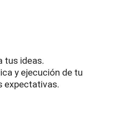
Aretha App
Aretha Explora
tus ideas.
ica y ejecución de tu
s expectativas.