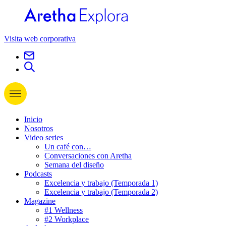
Visita web corporativa
Inicio
Nosotros
Video series
Un café con…
Conversaciones con Aretha
Semana del diseño
Podcasts
Excelencia y trabajo (Temporada 1)
Excelencia y trabajo (Temporada 2)
Magazine
#1 Wellness
#2 Workplace