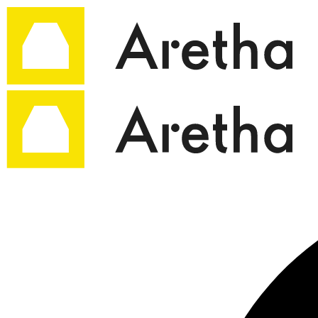
Ir
al
contenido