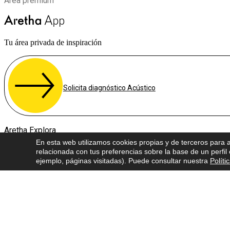
Área premium
Tu área privada de inspiración
Solicita diagnóstico Acústico
Aretha Explora
En esta web utilizamos cookies propias y de terceros para an
relacionada con tus preferencias sobre la base de un perfil
ejemplo, páginas visitadas). Puede consultar nuestra
Políti
Una plataforma de contenidos con ideas, encuentros y tendencias sob
inkedin-
Pinterest-
Youtube
Instagram
Spotify