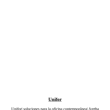
Unifor
Unifor| soluciones para la oficina contemporánea| Aretha