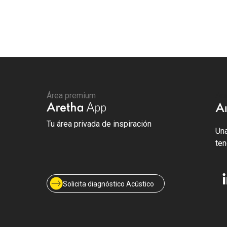
Área premium
Are
Tu área privada de inspiración
Una
ten
Solicita diagnóstico Acústico