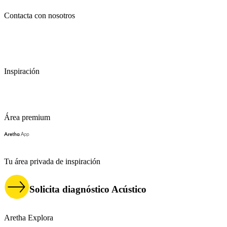
Contacta con nosotros
+34 918 31 77 87
info@espacioaretha.com
Paseo de Eduardo Dato, 2
28010 Madrid. España
Inspiración
Proyectos
Firmas
Soluciones
Área premium
Tu área privada de inspiración
Solicita diagnóstico Acústico
Aretha Explora