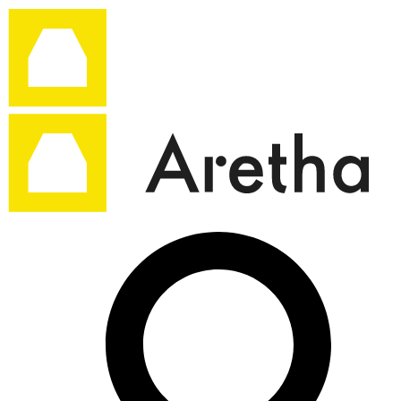
Ir
al
contenido