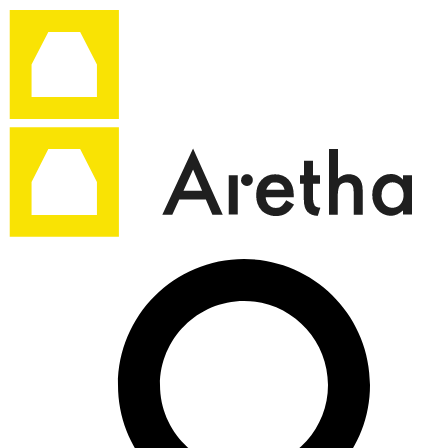
Ir
al
contenido