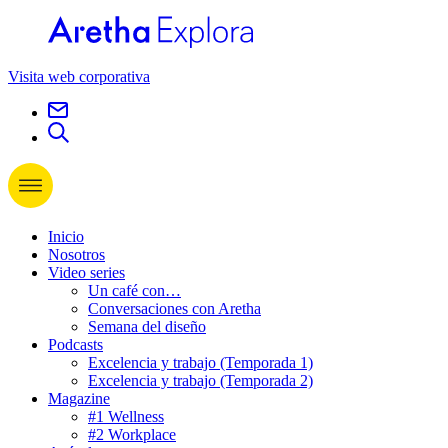
Visita web corporativa
Inicio
Nosotros
Video series
Un café con…
Conversaciones con Aretha
Semana del diseño
Podcasts
Excelencia y trabajo (Temporada 1)
Excelencia y trabajo (Temporada 2)
Magazine
#1 Wellness
#2 Workplace