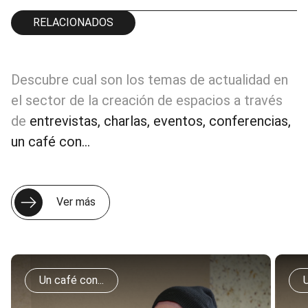
RELACIONADOS
Descubre cual son los temas de actualidad en
el sector de la creación de espacios a través
de
entrevistas, charlas, eventos, conferencias,
un café con...
Ver más
Un café con...
U