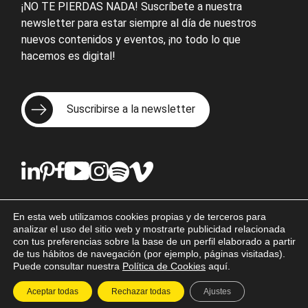
¡NO TE PIERDAS NADA! Suscríbete a nuestra
newsletter para estar siempre al día de nuestros
nuevos contenidos y eventos, ¡no todo lo que
hacemos es digital!
Suscribirse a la newsletter
En esta web utilizamos cookies propias y de terceros para
© 2026 Espacio Aretha S.L.U. Todos los derechos
analizar el uso del sitio web y mostrarte publicidad relacionada
reservados.
con tus preferencias sobre la base de un perfil elaborado a partir
de tus hábitos de navegación (por ejemplo, páginas visitadas).
Puede consultar nuestra
Política de Cookies
aquí.
Aviso legal
Cookies
Política de privacidad
Política de calidad y medioambiente
Aceptar todas
Rechazar todas
Ajustes