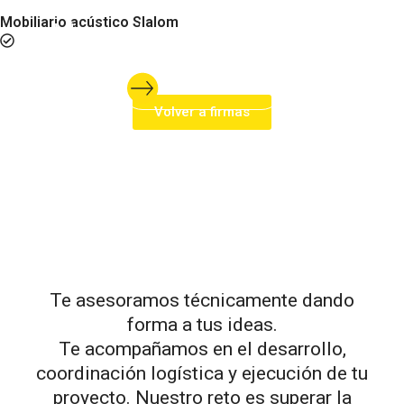
imágenes. Un configurador de proyectos a
Mobiliario acústico Slalom
medida y mucho más. Un espacio diseñado
Phone Booth, Chat Booth, Eco Booth, Pouf, Cushion, Slalom.
para ti.
DESCUBRE MÁS
Volver a firmas
Te asesoramos técnicamente dando
forma a tus ideas.
Te acompañamos en el desarrollo,
coordinación logística y ejecución de tu
proyecto. Nuestro reto es superar la