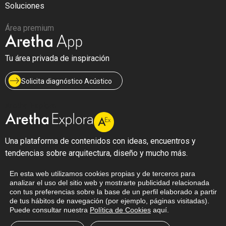
Soluciones
Área premium
Tu área privada de inspiración
Solicita diagnóstico Acústico
Aretha Explora
Una plataforma de contenidos con ideas, encuentros y
tendencias sobre arquitectura, diseño y mucho más.
En esta web utilizamos cookies propias y de terceros para
analizar el uso del sitio web y mostrarte publicidad relacionada
con tus preferencias sobre la base de un perfil elaborado a partir
de tus hábitos de navegación (por ejemplo, páginas visitadas).
© 2026 Aretha S.L.U. Todos los derechos reservados.
Puede consultar nuestra
Política de Cookies
aquí.
Aviso legal
Cookies
Política de datos/privacidad