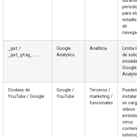
durant
period
para el
estadís
de
navega
_gat
/
Google
Analítica
Limita 
_gat_gtag_...
Analytics
de soli
enviad
Google
Analyti
Cookies de
Google /
Terceros /
Puede
YouTube / Google
YouTube
marketing /
instalar
funcionales
se car
vídeos
embebi
otros
conten
extern