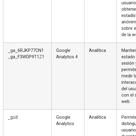
usuario
obtene
estadís
anónim
sobre e
de la w
_ga_
6RJKP77CN1
Google
Analítica
Mantien
_ga_F3WDP9T1Z1
Analytics 4
estado
sesión 
permit
medir l
interac
del usu
con el s
web.
_gid
Google
Analítica
Permit
Analytics
distingu
usuari