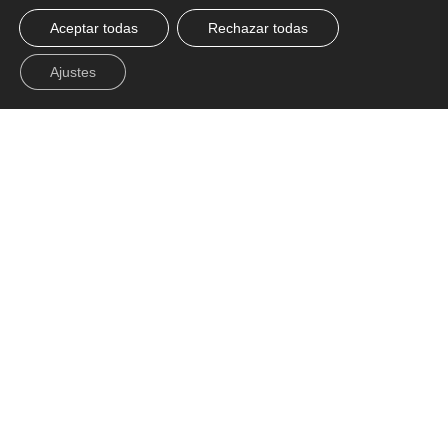
Aceptar todas
Rechazar todas
Ajustes
Proyecto realizado por:
Requena y Plaza
Fotografía:
Luis Hevia
Año:
2016
Hospitality
Acústica
,
Categorías:
Espacio Aretha ha colaborado en el mobiliario del
hotel Marriot Auditorium, el proyecto ha sido
desarrollado por Requena y Plaza y ejecutado por El