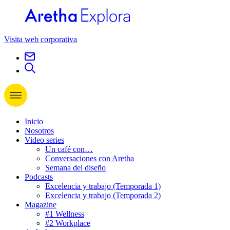
Visita web corporativa
Inicio
Nosotros
Video series
Un café con…
Conversaciones con Aretha
Semana del diseño
Podcasts
Excelencia y trabajo (Temporada 1)
Excelencia y trabajo (Temporada 2)
Magazine
#1 Wellness
#2 Workplace