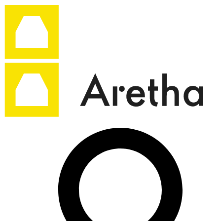
Ir
al
contenido