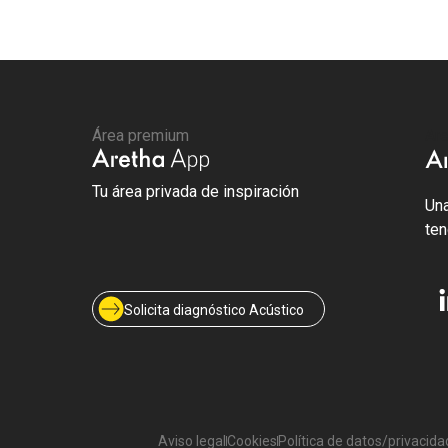
Área premium
Are
Tu área privada de inspiración
Una
ten
Solicita diagnóstico Acústico
Aviso legal
Cookies
Política de datos/privacida