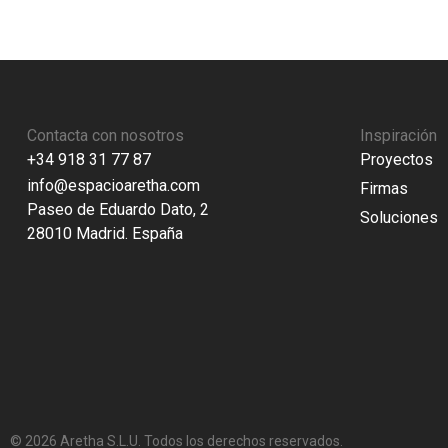
Contacta con nosotros
Inspiración
+34 918 31 77 87
Proyectos
info@espacioaretha.com
Firmas
Paseo de Eduardo Dato, 2
Soluciones
28010 Madrid. España
© 2026 Aretha S.L.U. Todos los derechos reservados.