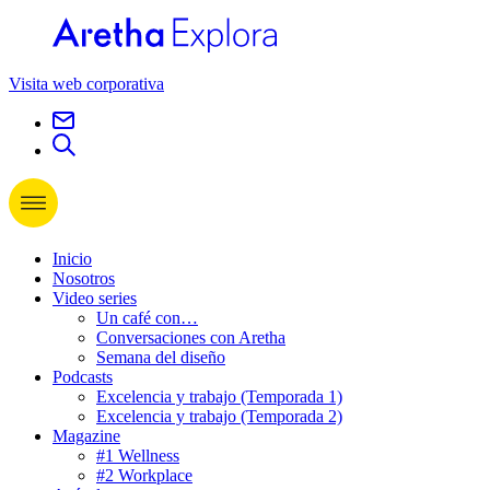
Visita web corporativa
Inicio
Nosotros
Video series
Un café con…
Conversaciones con Aretha
Semana del diseño
Podcasts
Excelencia y trabajo (Temporada 1)
Excelencia y trabajo (Temporada 2)
Magazine
#1 Wellness
#2 Workplace